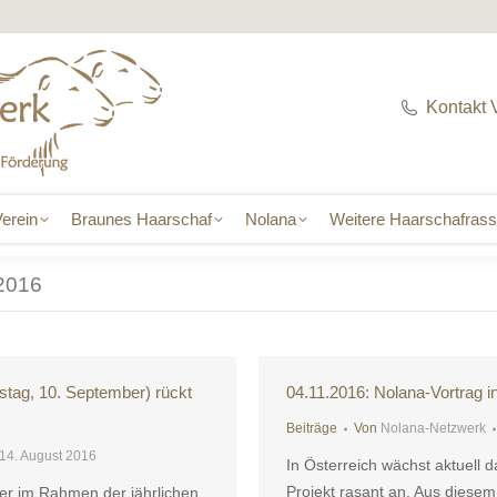
erein
Braunes Haarschaf
Nolana
Weitere Haarschafras
Kontakt 
erein
Braunes Haarschaf
Nolana
Weitere Haarschafras
2016
tag, 10. September) rückt
04.11.2016: Nolana-Vortrag i
Beiträge
Von
Nolana-Netzwerk
14. August 2016
In Österreich wächst aktuell 
Projekt rasant an. Aus diesem
er im Rahmen der jährlichen