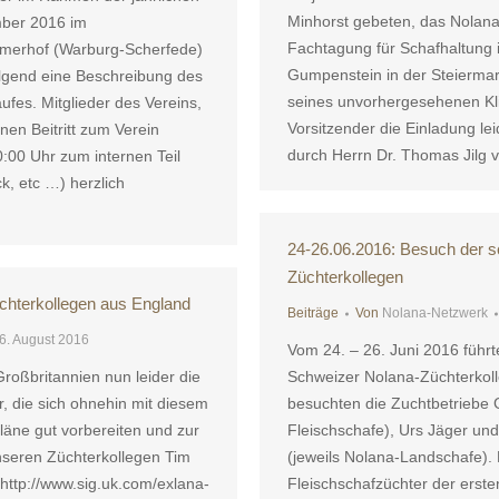
Minhorst gebeten, das Nolana-
ber 2016 im
Fachtagung für Schafhaltung
merhof (Warburg-Scherfede)
Gumpenstein in der Steiermar
folgend eine Beschreibung des
seines unvorhergesehenen Kli
es. Mitglieder des Vereins,
Vorsitzender die Einladung le
inen Beitritt zum Verein
durch Herrn Dr. Thomas Jilg
:00 Uhr zum internen Teil
ck, etc …) herzlich
24-26.06.2016: Besuch der 
Züchterkollegen
chterkollegen aus England
Beiträge
Von
Nolana-Netzwerk
6. August 2016
Vom 24. – 26. Juni 2016 führte
oßbritannien nun leider die
Schweizer Nolana-Züchterkol
er, die sich ohnehin mit diesem
besuchten die Zuchtbetriebe
läne gut vorbereiten und zur
Fleischschafe), Urs Jäger un
nseren Züchterkollegen Tim
(jeweils Nolana-Landschafe). 
 http://www.sig.uk.com/exlana-
Fleischschafzüchter der erste