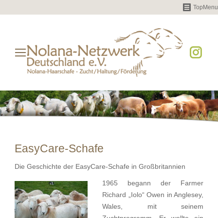
TopMenu
Instag
page
opens
in
new
windo
EasyCare-Schafe
Die Geschichte der EasyCare-Schafe in Großbritannien
1965 begann der Farmer
Richard „Iolo“ Owen in Anglesey,
Wales, mit seinem
Zuchtprogramm. Er wollte ein