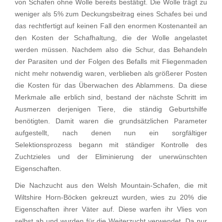
von Schafen ohne Wolle bereits bestätigt. Die Wolle trägt zu
weniger als 5% zum Deckungsbeitrag eines Schafes bei und
das rechtfertigt auf keinen Fall den enormen Kostenanteil an
den Kosten der Schafhaltung, die der Wolle angelastet
werden müssen. Nachdem also die Schur, das Behandeln
der Parasiten und der Folgen des Befalls mit Fliegenmaden
nicht mehr notwendig waren, verblieben als größerer Posten
die Kosten für das Überwachen des Ablammens. Da diese
Merkmale alle erblich sind, bestand der nächste Schritt im
Ausmerzen derjenigen Tiere, die ständig Geburtshilfe
benötigten. Damit waren die grundsätzlichen Parameter
aufgestellt, nach denen nun ein sorgfältiger
Selektionsprozess begann mit ständiger Kontrolle des
Zuchtzieles und der Eliminierung der unerwünschten
Eigenschaften.
Die Nachzucht aus den Welsh Mountain-Schafen, die mit
Wiltshire Horn-Böcken gekreuzt wurden, wies zu 20% die
Eigenschaften ihrer Väter auf. Diese warfen ihr Vlies von
selbst ab und wurden für die Weiterzucht verwendet. Da nur