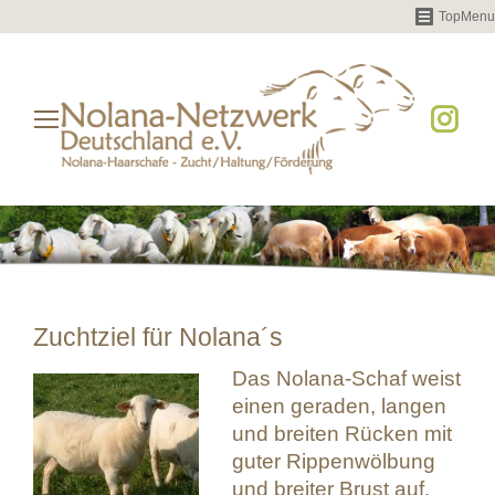
TopMenu
Instag
page
opens
in
new
windo
Zuchtziel für Nolana´s
Das Nolana-Schaf weist
einen geraden, langen
und breiten Rücken mit
guter Rippenwölbung
und breiter Brust auf.