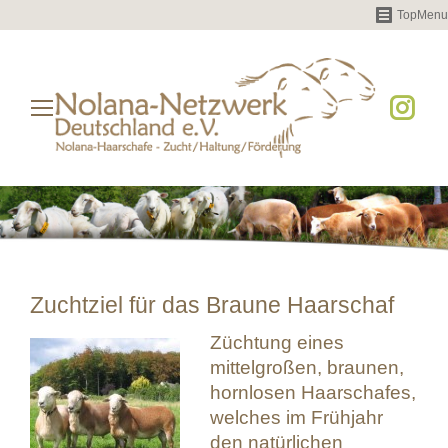
TopMenu
Instag
page
opens
in
new
windo
Zuchtziel für das Braune Haarschaf
Züchtung eines
mittelgroßen, braunen,
hornlosen Haarschafes,
welches im Frühjahr
den natürlichen