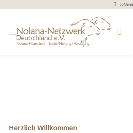
TopMenu
Instag
page
opens
in
new
windo
Herzlich Willkommen