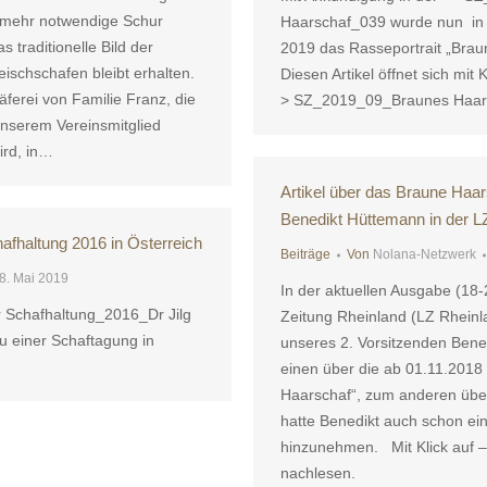
t mehr notwendige Schur
Haarschaf_039 wurde nun in 
 traditionelle Bild der
2019 das Rasseportrait „Brau
ischschafen bleibt erhalten.
Diesen Artikel öffnet sich mit K
ferei von Familie Franz, die
> SZ_2019_09_Braunes Haar
nserem Vereinsmitglied
rd, in…
Artikel über das Braune Haa
Benedikt Hüttemann in der L
hafhaltung 2016 in Österreich
Beiträge
Von
Nolana-Netzwerk
8. Mai 2019
In der aktuellen Ausgabe (18-
r Schafhaltung_2016_Dr Jilg
Zeitung Rheinland (LZ Rheinl
 zu einer Schaftagung in
unseres 2. Vorsitzenden Bene
einen über die ab 01.11.201
Haarschaf“, zum anderen über
hatte Benedikt auch schon ein
hinzunehmen. Mit Klick auf –
nachlesen.