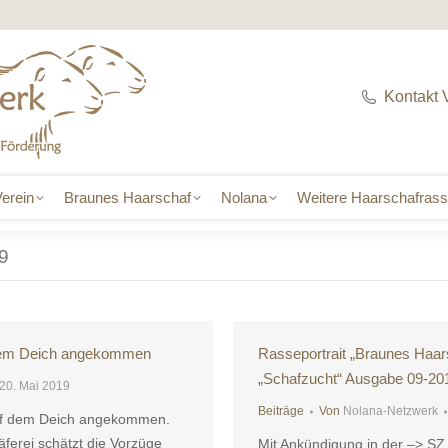
erein
Braunes Haarschaf
Nolana
Weitere Haarschafras
Kontakt 
erein
Braunes Haarschaf
Nolana
Weitere Haarschafras
9
 dem Deich angekommen
Rasseportrait „Braunes Haarsc
„Schafzucht“ Ausgabe 09-20
20. Mai 2019
Beiträge
Von
Nolana-Netzwerk
auf dem Deich angekommen.
äferei schätzt die Vorzüge
Mit Ankündigung in der –> 