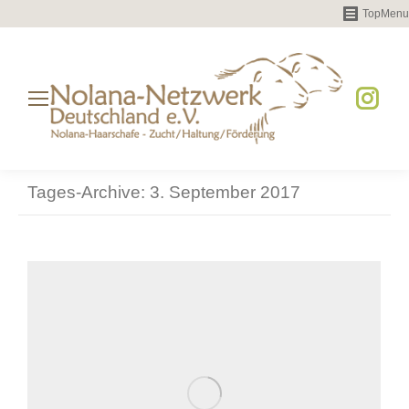
TopMenu
Instag
page
opens
Tages-Archive:
3. September 2017
in
new
windo