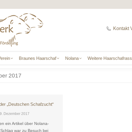
erein
Braunes Haarschaf
Nolana
Weitere Haarschafras
Kontakt 
erein
Braunes Haarschaf
Nolana
Weitere Haarschafras
ber 2017
 der „Deutschen Schafzucht“
9. Dezember 2017
n ein Artikel über Nolana-
l Schlag war zu Besuch bei