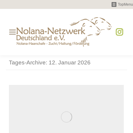
TopMenu
Instag
page
opens
Tages-Archive:
12. Januar 2026
in
new
windo