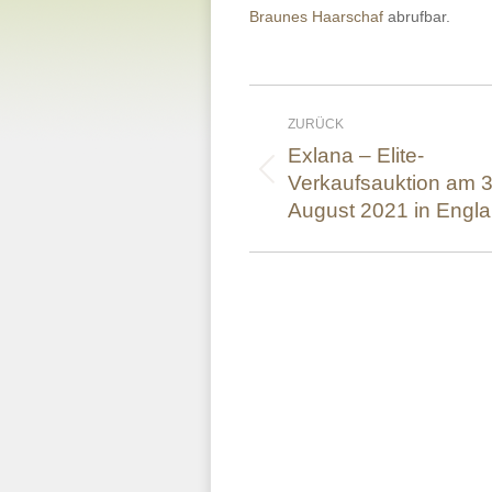
Braunes Haarschaf
abrufbar.
Kommentarnavigatio
ZURÜCK
Exlana – Elite-
Verkaufsauktion am 3
Vorheriger
Beitrag:
August 2021 in Engl