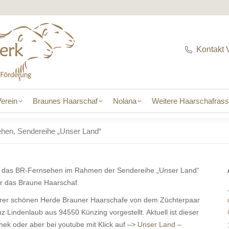
erein
Braunes Haarschaf
Nolana
Weitere Haarschafras
Kontakt 
erein
Braunes Haarschaf
Nolana
Weitere Haarschafras
hen, Sendereihe „Unser Land“
te das BR-Fernsehen im Rahmen der Sendereihe „Unser Land“
r das Braune Haarschaf.
hrer schönen Herde Brauner Haarschafe von dem Züchterpaar
 Lindenlaub aus 94550 Künzing vorgestellt. Aktuell ist dieser
hek oder aber bei youtube mit Klick auf –>
Unser Land –