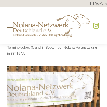
TopMenu
Instag
page
opens
Terminblocker: 8. und 9. September Nolana-Veranstaltung
in
in 33415 Verl
new
windo